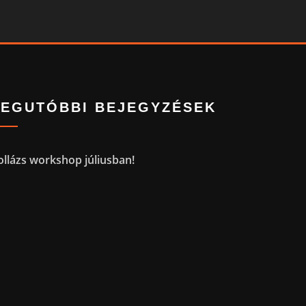
LEGUTÓBBI BEJEGYZÉSEK
ollázs workshop júliusban!