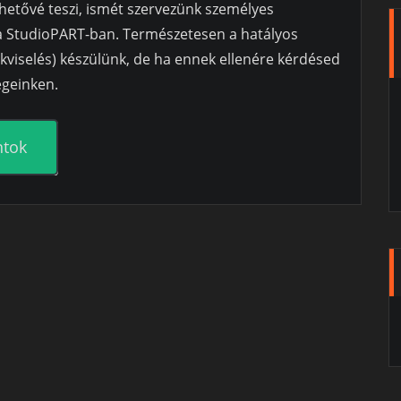
ehetővé teszi, ismét szervezünk személyes
 a StudioPART-ban. Természetesen a hatályos
zkviselés) készülünk, de ha ennek ellenére kérdésed
égeinken.
ntok