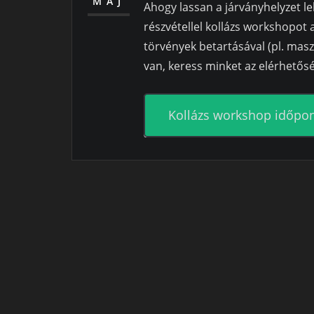
MÁJ
Ahogy lassan a járványhelyzet l
részvétellel kollázs workshopot
törvények betartásával (pl. mas
van, keress minket az elérhetős
Kollázs workshop időpo