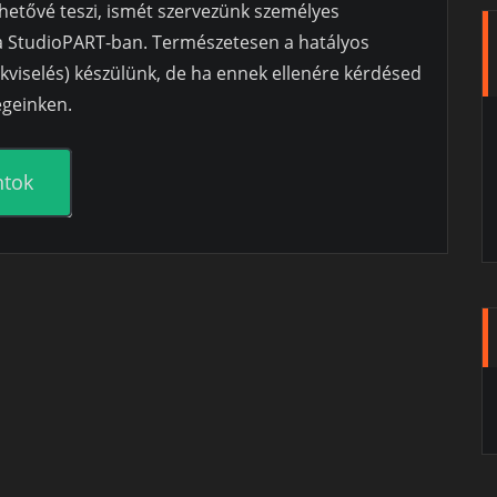
ehetővé teszi, ismét szervezünk személyes
 a StudioPART-ban. Természetesen a hatályos
zkviselés) készülünk, de ha ennek ellenére kérdésed
égeinken.
ntok