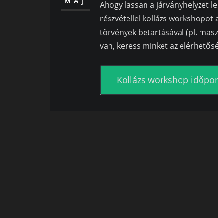
MÁJ
Ahogy lassan a járványhelyzet l
részvétellel kollázs workshopot
törvények betartásával (pl. mas
van, keress minket az elérhetős
Kollázs workshop időpo