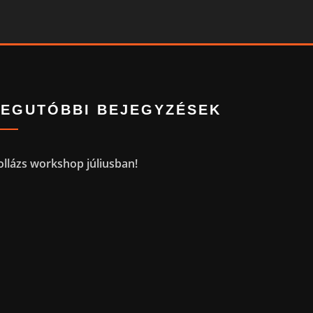
LEGUTÓBBI BEJEGYZÉSEK
ollázs workshop júliusban!