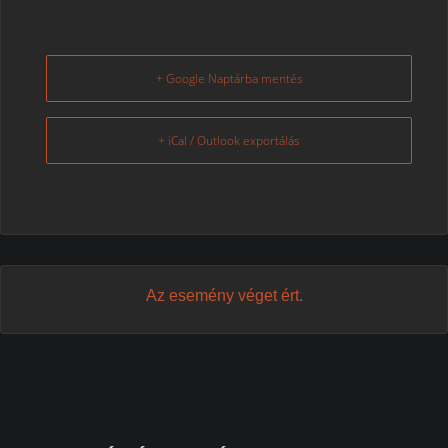
+ Google Naptárba mentés
+ iCal / Outlook exportálás
Az esemény véget ért.