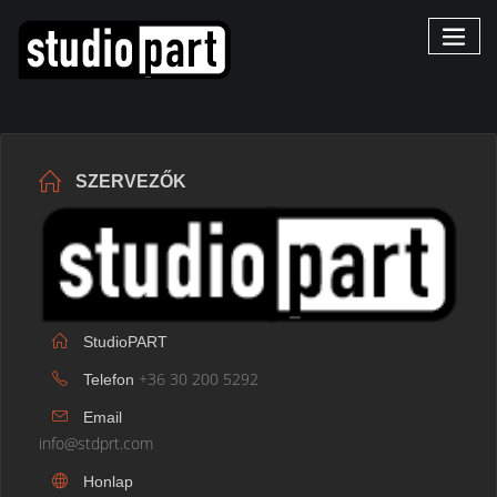
SZERVEZŐK
StudioPART
+36 30 200 5292
Telefon
Email
info@stdprt.com
Honlap